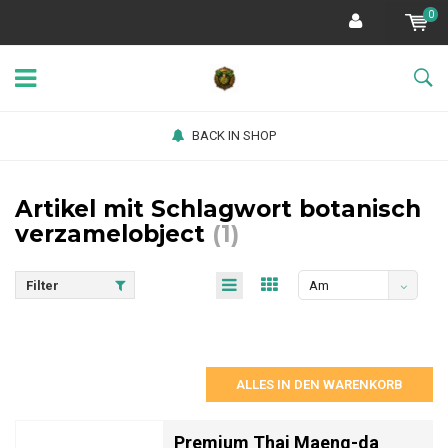
0
BACK IN SHOP
Artikel mit Schlagwort botanisch
verzamelobject
(1)
Filter
Am
meisten
angesehen
ALLES IN DEN WARENKORB
Premium Thai Maeng-da