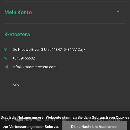
Mein Konto
K-etcetera
De Nieuwe Erven 3 Unit 11347, 5431NV Cuijk
+3139456502
info@kratometcetera.com
KvK
Durch die Nutzung unserer Webseite stimmen Sie dem Gebrauch von Cookies
© Copyright 2026 - Powered by
Lightspeed
- Theme By
DMWS
x
Plus+
|
RSS
zur Verbesserung dieser Seite zu.
Diese Nachricht Ausblenden