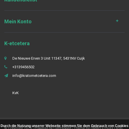
Mein Konto
K-etcetera
De Nieuwe Erven 3 Unit 11347, 5431NV Cuijk
+3139456502
info@kratometcetera.com
KvK
Durch die Nutzung unserer Webseite stimmen Sie dem Gebrauch von Cookies
© Copyright 2026 - Powered by
Lightspeed
- Theme By
DMWS
x
Plus+
|
RSS