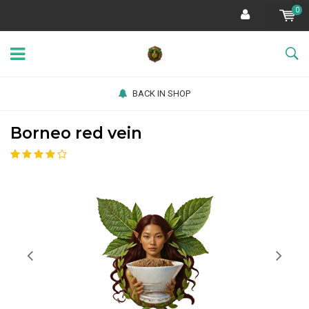
0
BACK IN SHOP
Borneo red vein