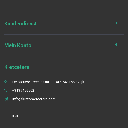
Kundendienst
Mein Konto
K-etcetera
De Nieuwe Erven 3 Unit 11347, 5431NV Cuijk
+3139456502
info@kratometcetera.com
KvK