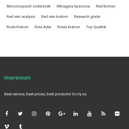
Microscopisch onderzoek
Mitragyna Speciosa
Red Borneo
Red vein analysis
Red vein kratom
Research grade
Rode Kratom
Rote Ader
Rotes Kratom
Top-Qualität
Impressum
Best service, best prices, best products! So try us.