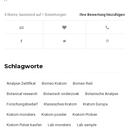
4
Sterne, basierend auf
1
Bewertungen
Ihre Bewertung hinzufügen
Schlagworte
Analyse-Zertifikat
Borneo Kratom
Borneo Red
Botanical research
Botanisch onderzoek
Botanische Analyse
Forschungsbedarf
Klassisches Kratom
Kratom Europa
Kratom monsters
Kratom poeder
Kratom Proben
Kratom Pulver kaufen
Lab monsters
Lab sample