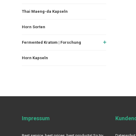
Thai Maeng-da Kapseln
Horn Sorten
Fermented Kratom | Forschung
Horn Kapseln
Impressum
Kundend
Best service, best prices, best products! So try
Datenschut