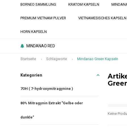
BORNEO SAMMLUNG
KRATOM KAPSELN
MINDANA
PREMIUM VIETNAM PULVER
VIETNAMESISCHES KAPSELN
HORN KAPSELN
MINDANAO RED
Startseite
Schlagworte
Mindanao Green Kapseln
Artik
Kategorien
Gree
7OH ( 7-hydroxymitragynine )
80% Mitragynin Extrakt "Gelbe oder
Keine Produ
dunkle"