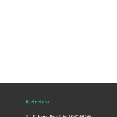
K-etcetera
De Nieuwe Erven 3 Unit 11347, 5431NV