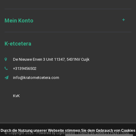
Mein Konto
K-etcetera
De Nieuwe Erven 3 Unit 11347, 5431NV Cuijk
+3139456502
info@kratometcetera.com
KvK
Durch die Nutzung unserer Webseite stimmen Sie dem Gebrauch von Cookies
© Copyright 2026 - Powered by
Lightspeed
- Theme By
DMWS
x
Plus+
|
RSS