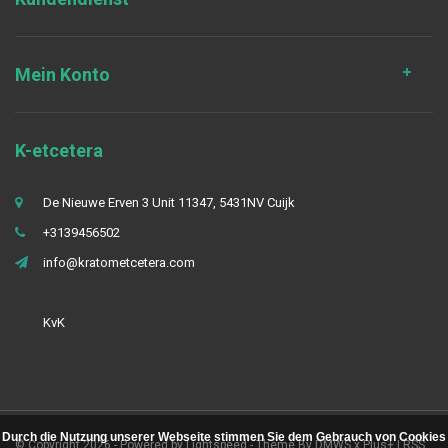
Mein Konto
K-etcetera
De Nieuwe Erven 3 Unit 11347, 5431NV Cuijk
+3139456502
info@kratometcetera.com
KvK
Durch die Nutzung unserer Webseite stimmen Sie dem Gebrauch von Cookies
© Copyright 2026 - Powered by
Lightspeed
- Theme By
DMWS
x
Plus+
|
RSS