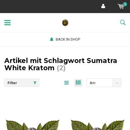
0
BACK IN SHOP
Artikel mit Schlagwort Sumatra
White Kratom
(2)
Filter
Am
meisten
angesehen