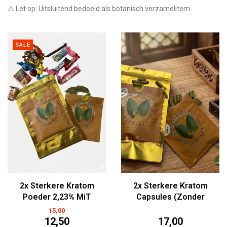
⚠️ Let op: Uitsluitend bedoeld als botanisch verzamelitem
SALE
2x Sterkere Kratom
2x Sterkere Kratom
Poeder 2,23% MiT
Capsules (Zonder
(25/50/100g)
Extract)
15,00
12,50
17,00