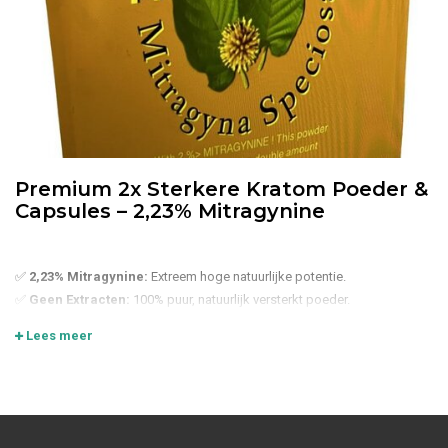
Premium 2x Sterkere Kratom Poeder &
Capsules – 2,23% Mitragynine
✅
2,23% Mitragynine:
Extreem hoge natuurlijke potentie.
✅
Geen Extracten:
100% puur, natuurlijk versterkt poeder.
✅
Volgroeide Bomen:
Geoogst van bomen tussen de 10 en 20 jaar
Lees meer
oud.
✅
100% Puur:
Zonder vulstoffen, Chemie of additieven.