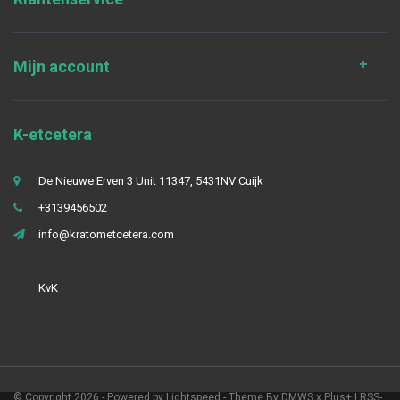
Mijn account
K-etcetera
De Nieuwe Erven 3 Unit 11347, 5431NV Cuijk
+3139456502
info@kratometcetera.com
KvK
© Copyright 2026 - Powered by
Lightspeed
- Theme By
DMWS
x
Plus+
|
RSS-