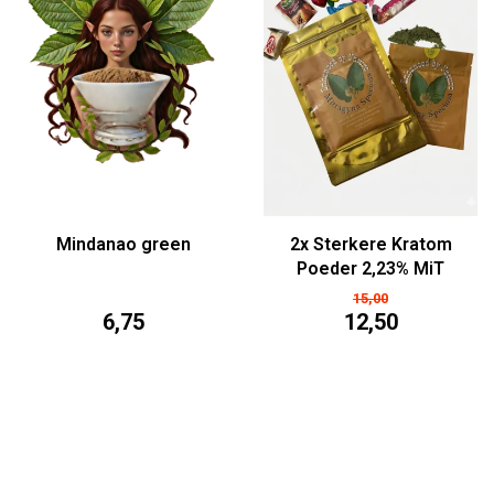
Mindanao green
2x Sterkere Kratom
Poeder 2,23% MiT
(25/50/100g)
15,00
6,75
12,50