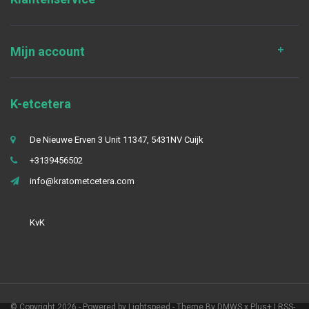
Mijn account
K-etcetera
De Nieuwe Erven 3 Unit 11347, 5431NV Cuijk
+3139456502
info@kratometcetera.com
KvK
© Copyright 2026 - Powered by
Lightspeed
- Theme By
DMWS
x
Plus+
|
RSS-