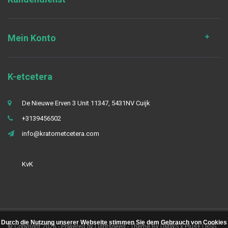
Mein Konto
K-etcetera
De Nieuwe Erven 3 Unit 11347, 5431NV Cuijk
+3139456502
info@kratometcetera.com
KvK
Durch die Nutzung unserer Webseite stimmen Sie dem Gebrauch von Cookies
© Copyright 2026 - Powered by
Lightspeed
- Theme By
DMWS
x
Plus+
|
RSS