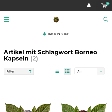
0
BACK IN SHOP
Artikel mit Schlagwort Borneo
Kapseln
(2)
Filter
Am
meisten
angesehen