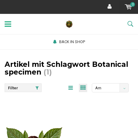
0
BACK IN SHOP
Artikel mit Schlagwort Botanical
specimen
(1)
Filter
Am
meisten
angesehen