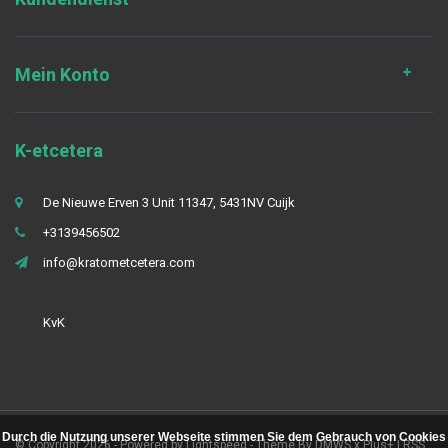
Mein Konto
K-etcetera
De Nieuwe Erven 3 Unit 11347, 5431NV Cuijk
+3139456502
info@kratometcetera.com
KvK
Durch die Nutzung unserer Webseite stimmen Sie dem Gebrauch von Cookies
© Copyright 2026 - Powered by
Lightspeed
- Theme By
DMWS
x
Plus+
|
RSS