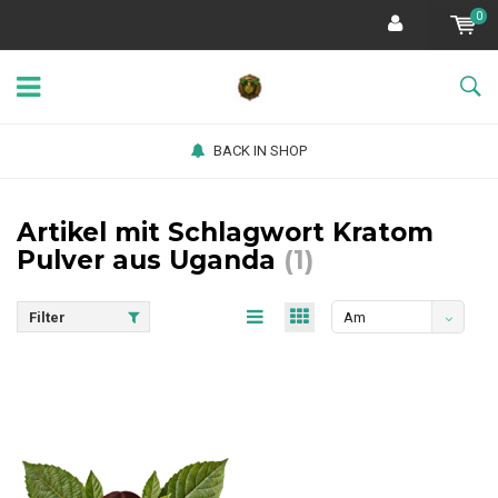
0
BACK IN SHOP
Artikel mit Schlagwort Kratom
Pulver aus Uganda
(1)
Filter
Am
meisten
angesehen