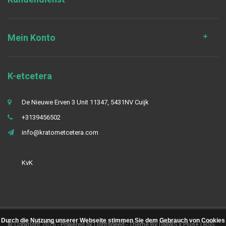
Mein Konto
K-etcetera
De Nieuwe Erven 3 Unit 11347, 5431NV Cuijk
+3139456502
info@kratometcetera.com
KvK
Durch die Nutzung unserer Webseite stimmen Sie dem Gebrauch von Cookies
© Copyright 2026 - Powered by
Lightspeed
- Theme By
DMWS
x
Plus+
|
RSS