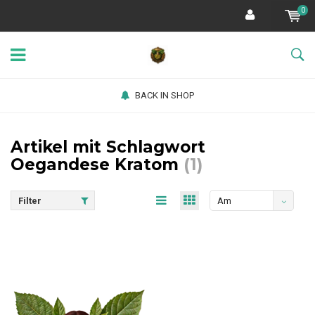
0
BACK IN SHOP
Artikel mit Schlagwort
Oegandese Kratom
(1)
Filter
Am
meisten
angesehen