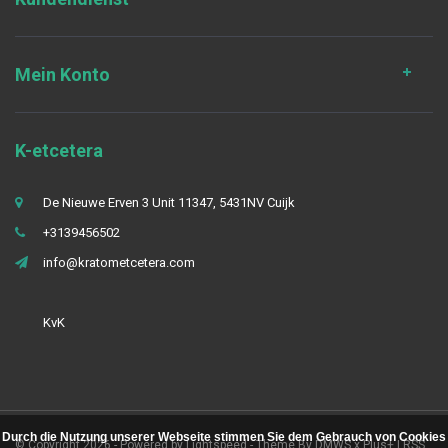
Mein Konto
K-etcetera
De Nieuwe Erven 3 Unit 11347, 5431NV Cuijk
+3139456502
info@kratometcetera.com
KvK
Durch die Nutzung unserer Webseite stimmen Sie dem Gebrauch von Cookies
© Copyright 2026 - Powered by
Lightspeed
- Theme By
DMWS
x
Plus+
|
RSS