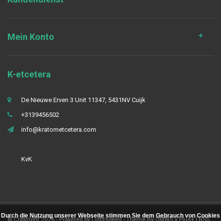
Mein Konto
K-etcetera
De Nieuwe Erven 3 Unit 11347, 5431NV Cuijk
+3139456502
info@kratometcetera.com
KvK
Durch die Nutzung unserer Webseite stimmen Sie dem Gebrauch von Cookies
© Copyright 2026 - Powered by
Lightspeed
- Theme By
DMWS
x
Plus+
|
RSS