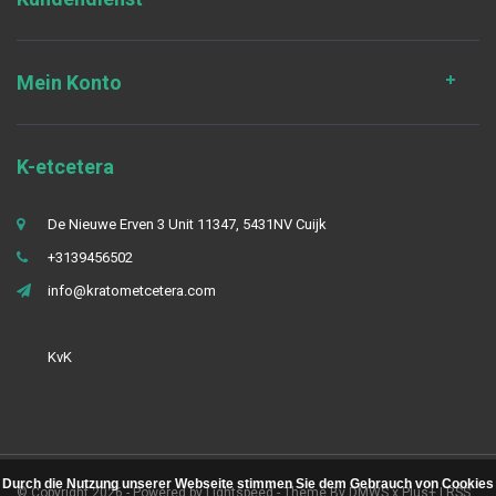
Mein Konto
K-etcetera
De Nieuwe Erven 3 Unit 11347, 5431NV Cuijk
+3139456502
info@kratometcetera.com
KvK
Durch die Nutzung unserer Webseite stimmen Sie dem Gebrauch von Cookies
© Copyright 2026 - Powered by
Lightspeed
- Theme By
DMWS
x
Plus+
|
RSS