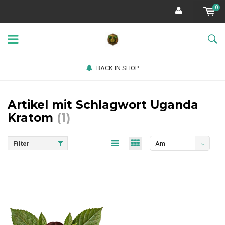
0
BACK IN SHOP
Artikel mit Schlagwort Uganda
Kratom
(1)
Filter
Am
meisten
angesehen