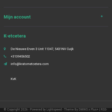
Mijn account
K-etcetera
De Nieuwe Erven 3 Unit 11347, 5431NV Cuijk
+3139456502
info@kratometcetera.com
KvK
© Copyright 2026 - Powered by
Lightspeed
- Theme By
DMWS
x
Plus+
|
RSS-