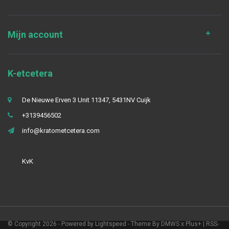
Mijn account
K-etcetera
De Nieuwe Erven 3 Unit 11347, 5431NV Cuijk
+3139456502
info@kratometcetera.com
KvK
© Copyright 2026 - Powered by
Lightspeed
- Theme By
DMWS
x
Plus+
|
RSS-