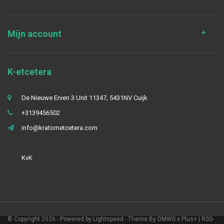
Mijn account
K-etcetera
De Nieuwe Erven 3 Unit 11347, 5431NV Cuijk
+3139456502
info@kratometcetera.com
KvK
© Copyright 2026 - Powered by
Lightspeed
- Theme By
DMWS
x
Plus+
|
RSS-